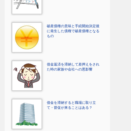
破産債権の意味と手続開始決定後
に発生した債権で破産債権となる
もの
借金返済を滞納して差押えをされ
た時の家族や会社への悪影響
借金を滞納すると職場に取り立
て・督促が来ることはある？